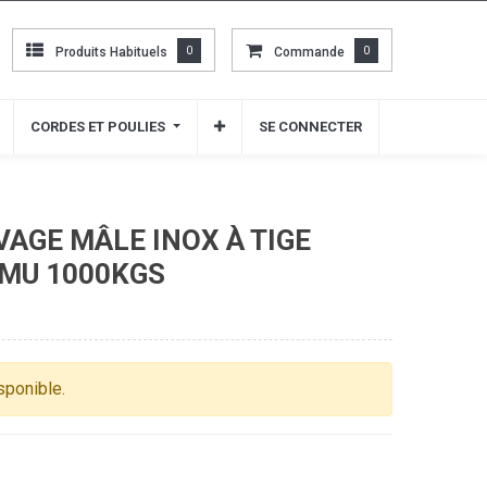
Produits Habituels
Produits Habituels
0
0
Commande
Commande
0
0
CORDES ET POULIES
CORDES ET POULIES
SE CONNECTER
SE CONNECTER
VAGE MÂLE INOX À TIGE
MU 1000KGS
isponible.