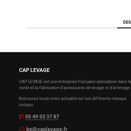
DES
CAP LEVAGE
CAP LEVAGE est une entreprise française spécialisée dans la
vente et la fabrication d'accessoires de levage et d'arrimage.
Retrouvez toute notre actualité sur nos différents réseaux
sociaux.
05 49 53 37 87
be@caplevage.fr