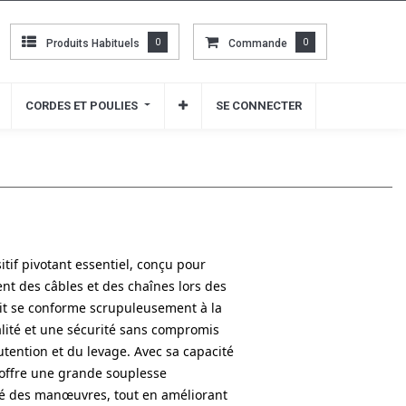
Produits Habituels
Produits Habituels
0
0
Commande
Commande
0
0
CORDES ET POULIES
CORDES ET POULIES
SE CONNECTER
SE CONNECTER
itif pivotant essentiel, conçu pour
ment des câbles et des chaînes lors des
it se conforme scrupuleusement à la
lité et une sécurité sans compromis
tention et du levage. Avec sa capacité
 offre une grande souplesse
cité des manœuvres, tout en améliorant