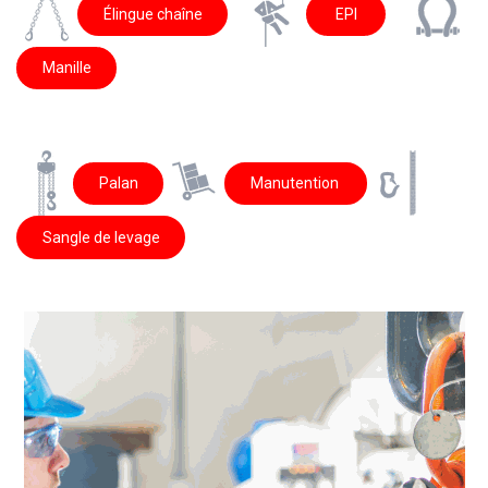
Élingue chaîne
EPI
Manille
Palan
Manutention
Sangle de levage