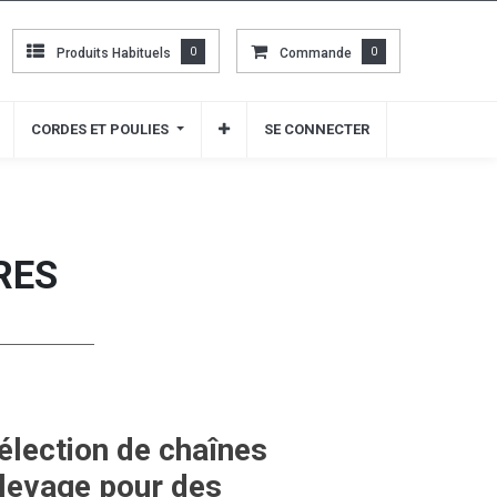
Produits Habituels
Produits Habituels
0
0
Commande
Commande
0
0
CORDES ET POULIES
CORDES ET POULIES
SE CONNECTER
SE CONNECTER
RES
élection de chaînes
 levage pour des