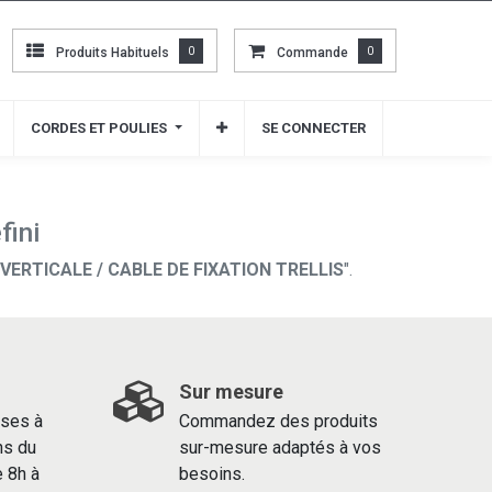
Produits Habituels
Produits Habituels
0
0
Commande
Commande
0
0
CORDES ET POULIES
CORDES ET POULIES
SE CONNECTER
SE CONNECTER
fini
VERTICALE / CABLE DE FIXATION TRELLIS
".
Sur mesure
ses à
Commandez des produits
ns du
sur-mesure adaptés à vos
e 8h à
besoins.