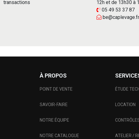
transactions
12h et de 13h30 à
05 49 53 37 87
be@caplevage.f
À PROPOS
SERVICE
POINT DE VENTE
ÉTUDE TEC
SAVOIR-FAIRE
LOCATION
NOTRE ÉQUIPE
CONTRÔLES
NOTRE CATALOGUE
ATELIER / 