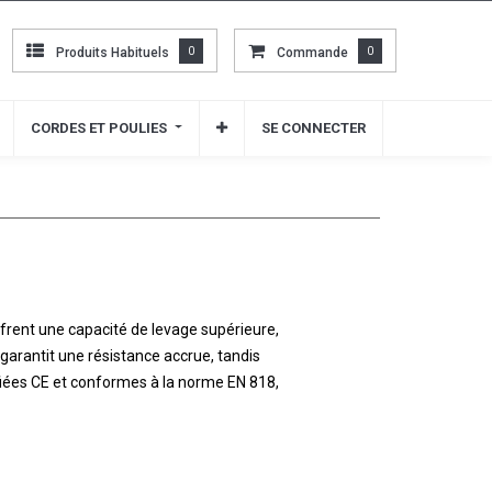
Produits Habituels
Produits Habituels
0
0
Commande
Commande
0
0
CORDES ET POULIES
CORDES ET POULIES
SE CONNECTER
SE CONNECTER
ffrent une capacité de levage supérieure,
 garantit une résistance accrue, tandis
ifiées CE et conformes à la norme EN 818,