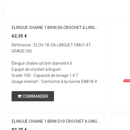
ELINGUE CHAINE 1 BRIN D6 CROCHET A LINGUET CMU 1.4 T GRADE 100
62,35
€
Référence : ELCH-1B-D6-LINGUET-CMU1.4T-
GRADE100
Élingue chaîne un brin diamètre 6
Équipé de crochet à linguet
Grade 100 - Capacité de levage 1.4 T
Usage intensif - Conforme à la norme EN818-4
COMMANDER
ELINGUE CHAINE 1 BRIN D10 CROCHET A LINGUET CMU 4 T GRADE 100
93,75
€