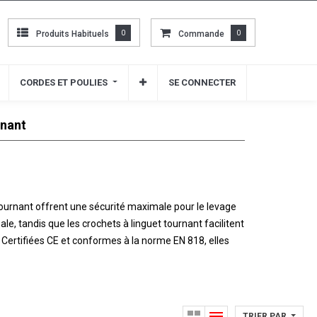
Produits Habituels
Produits Habituels
0
0
Commande
Commande
0
0
CORDES ET POULIES
CORDES ET POULIES
SE CONNECTER
SE CONNECTER
rnant
tournant offrent une sécurité maximale pour le levage
le, tandis que les crochets à linguet tournant facilitent
Certifiées CE et conformes à la norme EN 818, elles
TRIER PAR