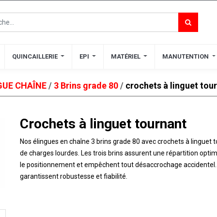
QUINCAILLERIE
QUINCAILLERIE
EPI
EPI
MATÉRIEL
MATÉRIEL
MANUTENTION
MANUTENTION
GUE CHAÎNE
/
3 Brins grade 80
/
crochets à linguet tou
Crochets à linguet tournant
Nos élingues en chaîne 3 brins grade 80 avec crochets à linguet 
de charges lourdes. Les trois brins assurent une répartition optima
le positionnement et empêchent tout désaccrochage accidentel. 
garantissent robustesse et fiabilité​​.