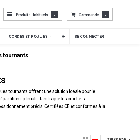
Produits Habituels
Produits Habituels
0
0
Commande
Commande
0
0
CORDES ET POULIES
CORDES ET POULIES
SE CONNECTER
SE CONNECTER
 tournants
ts
es tournants offrent une solution idéale pour le
répartition optimale, tandis que les crochets
ositionnement précis. Certifiées CE et conformes à la
TRIER PAR