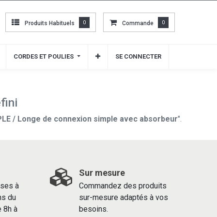
Produits Habituels
Produits Habituels
0
0
Commande
Commande
0
0
CORDES ET POULIES
CORDES ET POULIES
SE CONNECTER
SE CONNECTER
fini
LE / Longe de connexion simple avec absorbeur
".
Sur mesure
ses à
Commandez des produits
ns du
sur-mesure adaptés à vos
e 8h à
besoins.