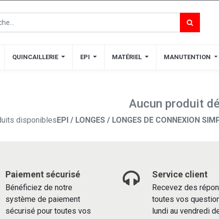
QUINCAILLERIE
QUINCAILLERIE
EPI
EPI
MATÉRIEL
MATÉRIEL
MANUTENTION
MANUTENTION
Aucun produit dé
uits disponibles
EPI / LONGES / LONGES DE CONNEXION SIMP
Paiement sécurisé
Service client
Bénéficiez de notre
Recevez des répon
système de paiement
toutes vos questio
sécurisé pour toutes vos
lundi au vendredi d