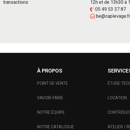
transactions
12h et de 13h30 à
05 49 53 37 87
be@caplevage.f
À PROPOS
SERVICE
POINT DE VENTE
ÉTUDE TEC
SAVOIR-FAIRE
LOCATION
NOTRE ÉQUIPE
CONTRÔLES
NOTRE CATALOGUE
ATELIER / 