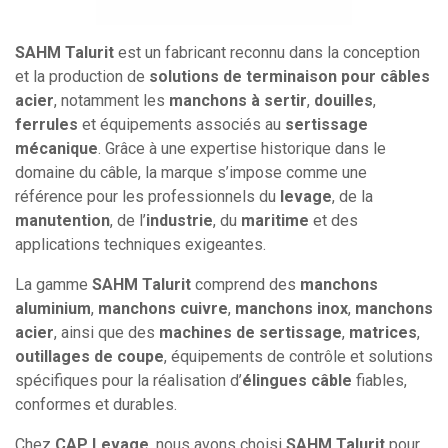
SAHM Talurit
est un fabricant reconnu dans la conception
et la production de
solutions de terminaison pour câbles
acier
, notamment les
manchons à sertir
,
douilles
,
ferrules
et équipements associés au
sertissage
mécanique
. Grâce à une expertise historique dans le
domaine du câble, la marque s’impose comme une
référence pour les professionnels du
levage
, de la
manutention
, de l’
industrie
, du
maritime
et des
applications techniques exigeantes.
La gamme
SAHM Talurit
comprend des
manchons
aluminium
,
manchons cuivre
,
manchons inox
,
manchons
acier
, ainsi que des
machines de sertissage
,
matrices
,
outillages de coupe
, équipements de contrôle et solutions
spécifiques pour la réalisation d’
élingues câble
fiables,
conformes et durables.
Chez
CAP Levage
, nous avons choisi
SAHM Talurit
pour