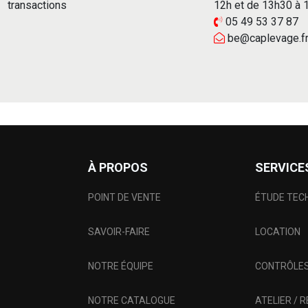
transactions
12h et de 13h30 à
05 49 53 37 87
be@caplevage.f
À PROPOS
SERVICE
POINT DE VENTE
ÉTUDE TEC
SAVOIR-FAIRE
LOCATION
NOTRE ÉQUIPE
CONTRÔLES
NOTRE CATALOGUE
ATELIER / 