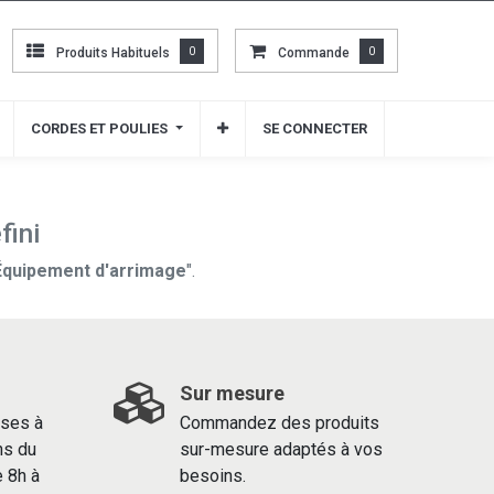
Produits Habituels
Produits Habituels
0
0
Commande
Commande
0
0
CORDES ET POULIES
CORDES ET POULIES
SE CONNECTER
SE CONNECTER
fini
Équipement d'arrimage
".
Sur mesure
ses à
Commandez des produits
ns du
sur-mesure adaptés à vos
e 8h à
besoins.