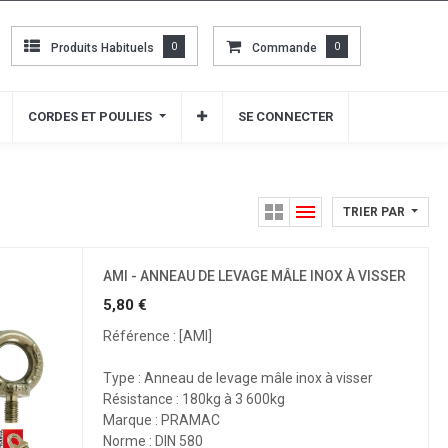
Produits Habituels
Produits Habituels
0
0
Commande
Commande
0
0
CORDES ET POULIES
CORDES ET POULIES
SE CONNECTER
SE CONNECTER
TRIER PAR
AMI - ANNEAU DE LEVAGE MÂLE INOX À VISSER
5,80
€
Référence : [AMI]
Type : Anneau de levage mâle inox à visser
Résistance : 180kg à 3 600kg
Marque : PRAMAC
Norme : DIN 580