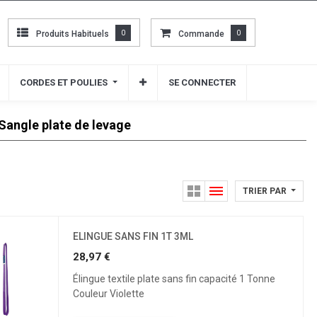
Produits Habituels
Produits Habituels
0
0
Commande
Commande
0
0
CORDES ET POULIES
CORDES ET POULIES
SE CONNECTER
SE CONNECTER
Sangle plate de levage
TRIER PAR
ELINGUE SANS FIN 1T 3ML
28,97
€
Élingue textile plate sans fin capacité 1 Tonne
Couleur Violette