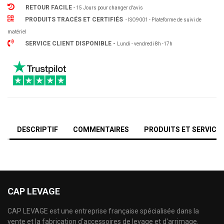
RETOUR FACILE
-
15 Jours pour changer d'avis
PRODUITS TRACÉS ET CERTIFIÉS
- ISO9001 - Plateforme de suivi de
matériel
SERVICE CLIENT DISPONIBLE -
Lundi - vendredi 8h -17h
DESCRIPTIF
COMMENTAIRES
PRODUITS ET SERVICE
CAP LEVAGE
CAP LEVAGE est une entreprise française spécialisée dans la
vente et la fabrication d'accessoires de levage et d'arrimage.