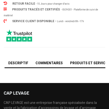
RETOUR FACILE
-
15 Jours pour changer d'avis
PRODUITS TRACÉS ET CERTIFIÉS
- ISO9001 - Plateforme de suivi de
matériel
SERVICE CLIENT DISPONIBLE -
Lundi - vendredi 8h -17h
DESCRIPTIF
COMMENTAIRES
PRODUITS ET SERVICE
CAP LEVAGE
CAP LEVAGE est une entreprise française spécialisée dans la
vente et la fabrication d'accessoires de levage et d'arrimage.