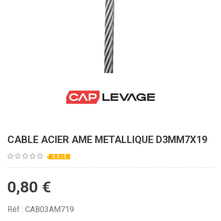
CABLE ACIER AME METALLIQUE D3MM7X19
0.0 / 5
0,80
€
Réf : CAB03AM719