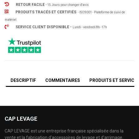
RETOUR FACILE
-
15 Jours pour changer d'avis
PRODUITS TRACÉS ET CERTIFIÉS
- ISO9001 - Plateforme de suivi de
matériel
SERVICE CLIENT DISPONIBLE -
Lundi - vendredi 8h -17h
DESCRIPTIF
COMMENTAIRES
PRODUITS ET SERVICE
CAP LEVAGE
CAP LEVAGE est une entreprise française spécialisée dans la
vente et la fabrication d'accessoires de levage et d'arrimage.