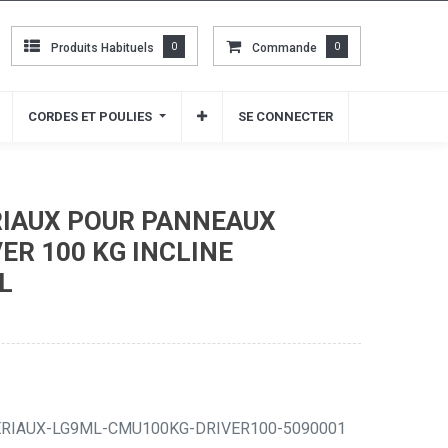
Produits Habituels
Produits Habituels
0
0
Commande
Commande
0
0
CORDES ET POULIES
CORDES ET POULIES
SE CONNECTER
SE CONNECTER
IAUX POUR PANNEAUX
ER 100 KG INCLINE
L
TERIAUX-LG9ML-CMU100KG-DRIVER100-5090001