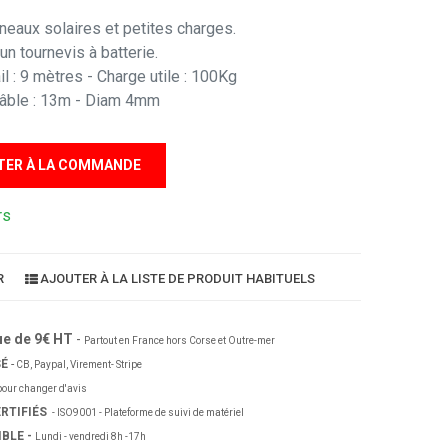
eaux solaires et petites charges.
un tournevis à batterie.
 : 9 mètres - Charge utile : 100Kg
câble : 13m - Diam 4mm
TER À LA COMMANDE
rs
R
AJOUTER À LA LISTE DE PRODUIT HABITUELS
ue de 9€ HT
-
Partout en France hors Corse et Outre-mer
SÉ
-
CB, Paypal, Virement- Stripe
our changer d'avis
RTIFIÉS
- ISO9001 - Plateforme de suivi de matériel
BLE -
Lundi - vendredi 8h -17h