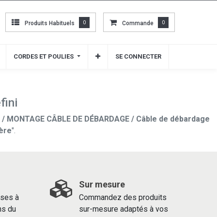
Produits Habituels
Produits Habituels
0
0
Commande
Commande
0
0
CORDES ET POULIES
CORDES ET POULIES
SE CONNECTER
SE CONNECTER
fini
/ MONTAGE CÂBLE DE DÉBARDAGE / Câble de débardage
ière
".
Sur mesure
ses à
Commandez des produits
ns du
sur-mesure adaptés à vos