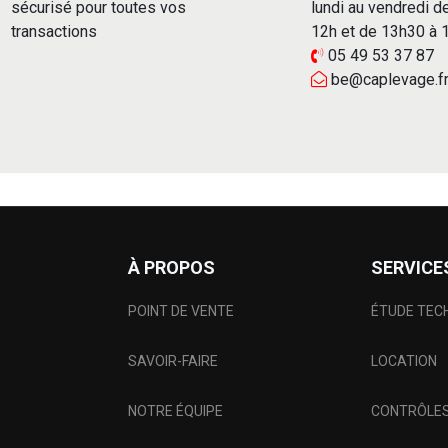
sécurisé pour toutes vos
lundi au vendredi d
transactions
12h et de 13h30 à
05 49 53 37 87
be@caplevage.f
À PROPOS
SERVICE
POINT DE VENTE
ÉTUDE TEC
SAVOIR-FAIRE
LOCATION
NOTRE ÉQUIPE
CONTRÔLES